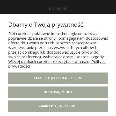
UNIKALNE
WZORNICTWO
Dbamy o Twoją prywatność
Pliki cookies i pokrewne im technologie umożliwiają
poprawne działanie strony i pomagają nam dostosować
POMOC
ofertę do Twoich potrzeb. Możesz zaakceptować
wykorzystanie przez nas wszystkich tych plików i
przejść do sklepu lub dostosować użycie plików do
MOJE KONTO
swoich preferencji, wybierając opcję "Dostosuj zgody".
Więcej o plikach cookies przeczytasz w naszej Polityce
prywatności.
PŁATNOŚCI I DOSTAWA
ZAAKCEPTUJ TYLKO NIEZBĘDNE
INFORMACJE
DOSTOSUJ ZGODY
O NAS
ZAAKCEPTUJ WSZYSTKIE