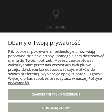
UNIKALNE
WZORNICTWO
Dbamy o Twoją prywatność
Pliki cookies i pokrewne im technologie umożliwiają
poprawne działanie strony i pomagają nam dostosować
POMOC
ofertę do Twoich potrzeb. Możesz zaakceptować
wykorzystanie przez nas wszystkich tych plików i
przejść do sklepu lub dostosować użycie plików do
MOJE KONTO
swoich preferencji, wybierając opcję "Dostosuj zgody".
Więcej o plikach cookies przeczytasz w naszej Polityce
prywatności.
PŁATNOŚCI I DOSTAWA
ZAAKCEPTUJ TYLKO NIEZBĘDNE
INFORMACJE
DOSTOSUJ ZGODY