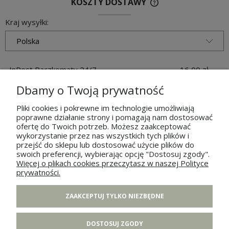
KOSZTY DOSTAWY
Kraj wysyłki:
InPost Paczkomaty 24/7
16,00 zł
Dbamy o Twoją prywatność
Kurier DHL / DPD
18,00 zł
Pliki cookies i pokrewne im technologie umożliwiają
poprawne działanie strony i pomagają nam dostosować
ofertę do Twoich potrzeb. Możesz zaakceptować
wykorzystanie przez nas wszystkich tych plików i
przejść do sklepu lub dostosować użycie plików do
POMOC
swoich preferencji, wybierając opcję "Dostosuj zgody".
Więcej o plikach cookies przeczytasz w naszej Polityce
prywatności.
MOJE KONTO
ZAAKCEPTUJ TYLKO NIEZBĘDNE
PŁATNOŚCI I DOSTAWA
DOSTOSUJ ZGODY