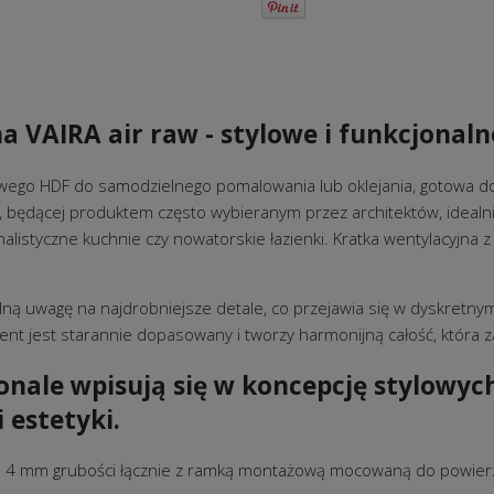
 VAIRA air raw - stylowe i funkcjonaln
rowego HDF do samodzielnego pomalowania lub oklejania, gotowa 
, będącej produktem często wybieranym przez architektów, idealnie
listyczne kuchnie czy nowatorskie łazienki. Kratka wentylacyjna z
ą uwagę na najdrobniejsze detale, co przejawia się w dyskretnym
nt jest starannie dopasowany i tworzy harmonijną całość, która za
nale wpisują się w koncepcję stylowyc
 estetyki.
wie 4 mm grubości łącznie z ramką montażową mocowaną do powier