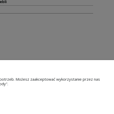
ebli
ch potrzeb. Możesz zaakceptować wykorzystanie przez nas
ody".
ORMACJE
O NAS
a prywatności
O Nas
gulamin
Kontakt