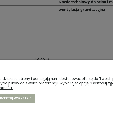
Nawierzchniowy do ścian i m
wentylacja grawitacyjna
16,00 zł
18,00 zł
wne działanie strony i pomagają nam dostosować ofertę do Twoi
życie plików do swoich preferencji, wybierając opcję "Dostosuj zg
atności.
ONTO
PŁATNOŚCI I DOSTAWA
INF
KCEPTUJ WSZYSTKIE
ówienia
Formy płatności
Polityk
 konta
Czas i koszty dostawy
Re