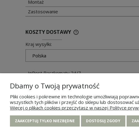
Montaż
Zastosowanie
KOSZTY DOSTAWY
Kraj wysyłki:
InPost Paczkomaty 24/7
Dbamy o Twoją prywatność
Kurier DHL / DPD
Pliki cookies i pokrewne im technologie umożliwiają popra
wszystkich tych plików i przejść do sklepu lub dostosować u
Więcej o plikach cookies przeczytasz w naszej Polityce pryw
POMOC
MOJE K
ZAAKCEPTUJ TYLKO NIEZBĘDNE
DOSTOSUJ ZGODY
ZAA
Zwroty i reklamacje
Twoje zam
FAQ
Ustawienia