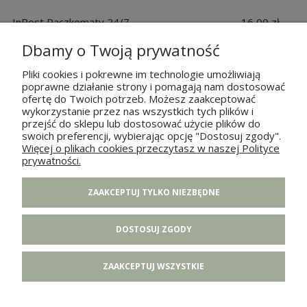
InPost Paczkomaty 24/7
16,00 zł
Dbamy o Twoją prywatność
Kurier DHL / DPD
18,00 zł
Pliki cookies i pokrewne im technologie umożliwiają
poprawne działanie strony i pomagają nam dostosować
ofertę do Twoich potrzeb. Możesz zaakceptować
wykorzystanie przez nas wszystkich tych plików i
przejść do sklepu lub dostosować użycie plików do
POMOC
swoich preferencji, wybierając opcję "Dostosuj zgody".
Więcej o plikach cookies przeczytasz w naszej Polityce
prywatności.
MOJE KONTO
ZAAKCEPTUJ TYLKO NIEZBĘDNE
PŁATNOŚCI I DOSTAWA
DOSTOSUJ ZGODY
INFORMACJE
ZAAKCEPTUJ WSZYSTKIE
O NAS