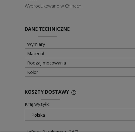
Wyprodukowano w Chinach.
DANE TECHNICZNE
Wymiary
Materiał
Rodzaj mocowania
Kolor
KOSZTY DOSTAWY
Kraj wysyłki:
InPost Paczkomaty 24/7