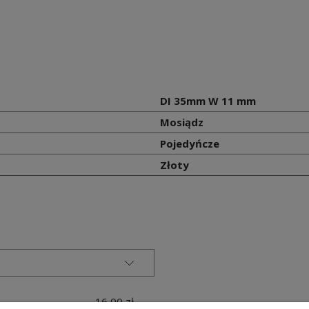
DI 35mm W 11 mm
Mosiądz
Pojedyńcze
Złoty
16,00 zł