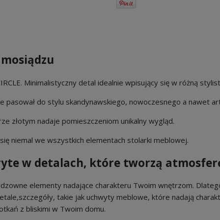
z mosiądzu
RCLE. Minimalistyczny detal idealnie wpisujący się w różną styli
zie pasował do stylu skandynawskiego, nowoczesnego a nawet ar
rze złotym nadaje pomieszczeniom unikalny wygląd.
ę niemal we wszystkich elementach stolarki meblowej.
te w detalach, które tworzą atmosferę
dzowne elementy nadające charakteru Twoim wnętrzom. Dlatego 
ale,szczegóły, takie jak uchwyty meblowe, które nadają charakt
potkań z bliskimi w Twoim domu.