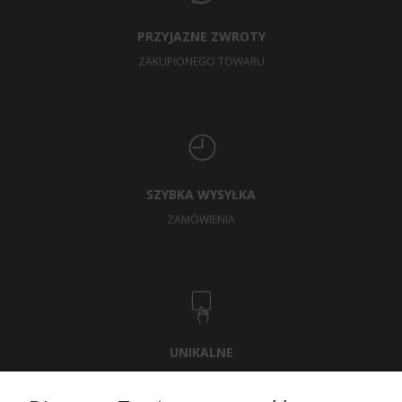
PRZYJAZNE ZWROTY
ZAKUPIONEGO TOWARU
SZYBKA WYSYŁKA
ZAMÓWIENIA
UNIKALNE
WZORNICTWO