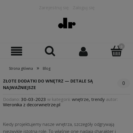
Zarejestruj się
Zaloguj się
»
Strona główna
Blog
ZŁOTE DODATKI DO WNĘTRZ — DETALE SĄ
0
NAJWAŻNIEJSZE
Dodano:
30-03-2023
w kategorii:
wnętrze
,
trendy
autor:
Weronika z decorwnetrze.pl
Kiedy projektujemy nasze wnętrza, szczegóły odgrywają
niezwykle istotną rolę. To właśnie one nadają charakter i