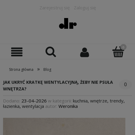
Zarejestruj się
Zaloguj się
»
Strona główna
Blog
JAK UKRYĆ KRATKĘ WENTYLACYJNĄ, ŻEBY NIE PSUŁA
0
WNĘTRZA?
Dodano:
23-04-2026
w kategorii:
kuchnia
,
wnętrze
,
trendy
,
łazienka
,
wentylacja
autor:
Weronika