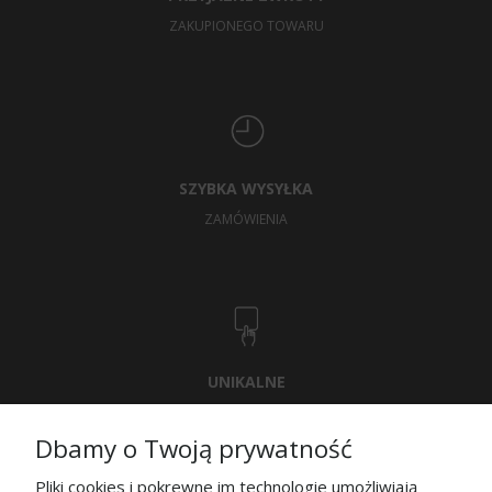
ZAKUPIONEGO TOWARU
SZYBKA WYSYŁKA
ZAMÓWIENIA
UNIKALNE
WZORNICTWO
Dbamy o Twoją prywatność
Pliki cookies i pokrewne im technologie umożliwiają