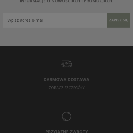
INFORMACJE O NOWOŚCIACH I PROMOCJACH.
ZAPISZ SIĘ
DARMOWA DOSTAWA
ZOBACZ SZCZEGÓŁY
PRZYJAZNE ZWROTY