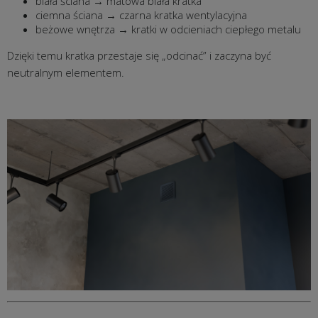
biała ściana → matowa biała kratka
ciemna ściana → czarna kratka wentylacyjna
beżowe wnętrza → kratki w odcieniach ciepłego metalu
Dzięki temu kratka przestaje się „odcinać” i zaczyna być
neutralnym elementem.