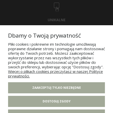
UNIKALNE
WZORNICTWO
Dbamy o Twoją prywatność
Pliki cookies i pokrewne im technologie umożliwiają
poprawne działanie strony i pomagają nam dostosować
POMOC
ofertę do Twoich potrzeb. Możesz zaakceptować
wykorzystanie przez nas wszystkich tych plików i
przejść do sklepu lub dostosować użycie plików do
MOJE KONTO
swoich preferencji, wybierając opcję "Dostosuj zgody".
Więcej o plikach cookies przeczytasz w naszej Polityce
prywatności.
PŁATNOŚCI I DOSTAWA
ZAAKCEPTUJ TYLKO NIEZBĘDNE
INFORMACJE
DOSTOSUJ ZGODY
O NAS