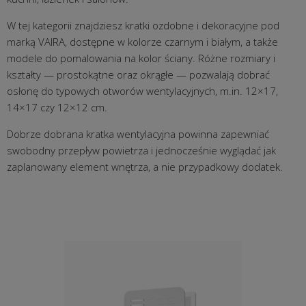
W tej kategorii znajdziesz kratki ozdobne i dekoracyjne pod
marką
VAIRA
, dostępne w kolorze
czarnym
i
białym
, a także
modele
do pomalowania
na kolor ściany. Różne rozmiary i
kształty — prostokątne oraz okrągłe — pozwalają dobrać
osłonę do typowych otworów wentylacyjnych, m.in. 12×17,
14×17 czy 12×12 cm.
Dobrze dobrana kratka wentylacyjna powinna zapewniać
swobodny przepływ powietrza i jednocześnie wyglądać jak
zaplanowany element wnętrza, a nie przypadkowy dodatek.