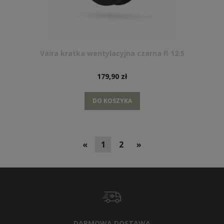
Vaira kratka wentylacyjna czarna fi 12.5
179,90 zł
DO KOSZYKA
«
1
2
»
DARMOWA DOSTAWA